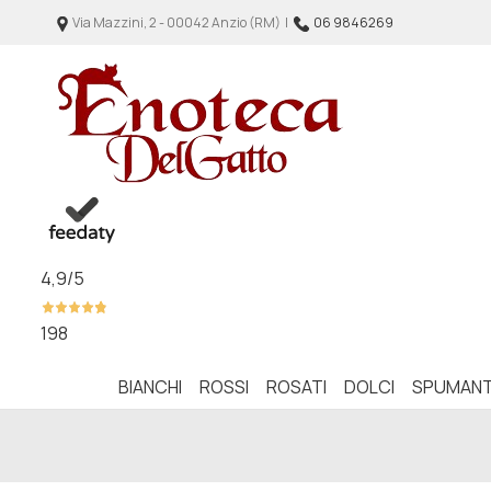
Via Mazzini, 2 - 00042 Anzio (RM) |
06 9846269
4,9
/5
198
BIANCHI
ROSSI
ROSATI
DOLCI
SPUMANT