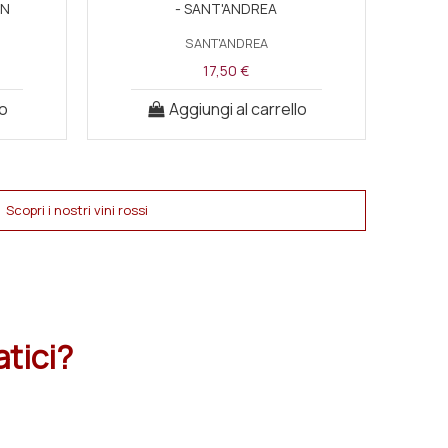
AN
- SANT'ANDREA
SANT'ANDREA
17,50 €
lo
Aggiungi al carrello
Scopri i nostri vini rossi
atici?