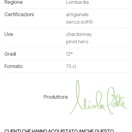
Regione
Lombardia
Certificazioni
artigianale
senza solfiti
Uve
chardonnay
pinot nero
Gradi
12°
Formato
75 cl
Produttore
CLIENTI CHE HANNO ACQUISTATO ANCHE QUESTO