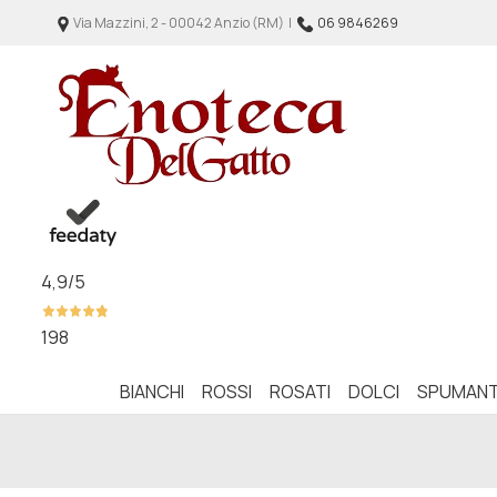
Via Mazzini, 2 - 00042 Anzio (RM) |
06 9846269
4,9
/5
198
BIANCHI
ROSSI
ROSATI
DOLCI
SPUMANT