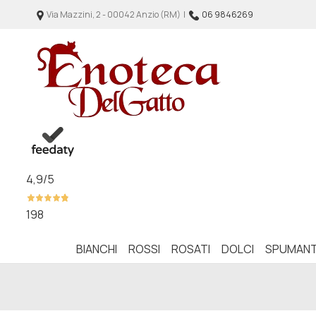
Via Mazzini, 2 - 00042 Anzio (RM) |
06 9846269
4,9
/5
198
BIANCHI
ROSSI
ROSATI
DOLCI
SPUMANT