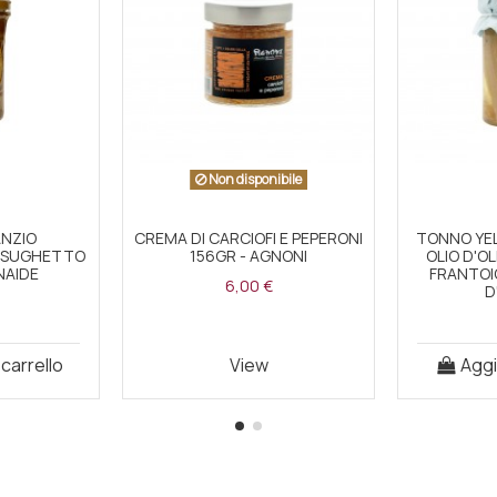
Non disponibile
ANZIO
CREMA DI CARCIOFI E PEPERONI
TONNO YEL
N SUGHETTO
156GR - AGNONI
OLIO D'OL
NAIDE
FRANTOI
6,00 €
D
 carrello
View
Aggi