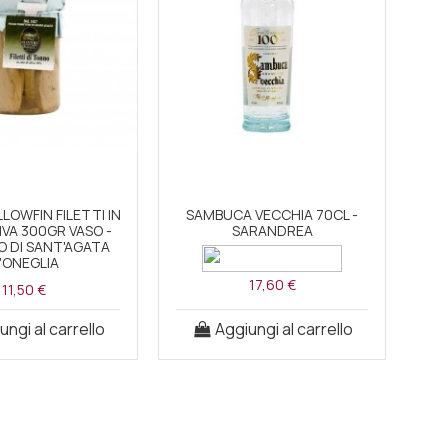
LOWFIN FILETTI IN
SAMBUCA VECCHIA 70CL -
BI
IVA 300GR VASO -
SARANDREA
O DI SANT'AGATA
'ONEGLIA
17,60 €
11,50 €
ungi al carrello
Aggiungi al carrello