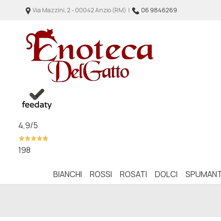
Via Mazzini, 2 - 00042 Anzio (RM) |
06 9846269
4,9
/5
198
BIANCHI
ROSSI
ROSATI
DOLCI
SPUMANT