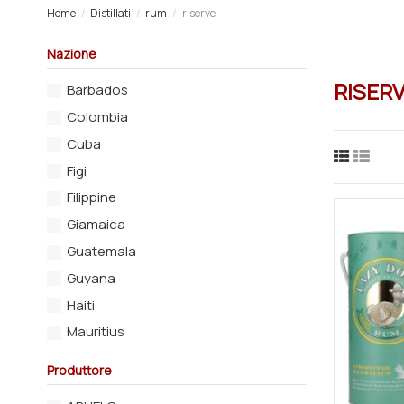
Home
Distillati
rum
riserve
Nazione
RISER
Barbados
Colombia
Cuba
Figi
Filippine
Giamaica
Guatemala
Guyana
Haiti
Mauritius
Nicaragua
Produttore
Panama