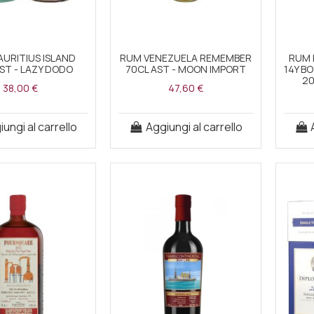
URITIUS ISLAND
RUM VENEZUELA REMEMBER
RUM 
ST - LAZY DODO
70CL AST - MOON IMPORT
14Y B
20
38,00 €
47,60 €
ungi al carrello
Aggiungi al carrello