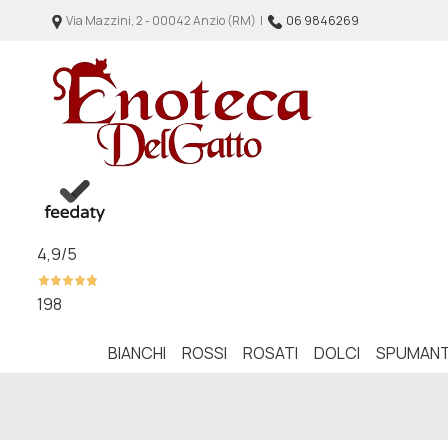
Via Mazzini, 2 - 00042 Anzio (RM) |
06 9846269
4,9
/5
198
BIANCHI
ROSSI
ROSATI
DOLCI
SPUMANT