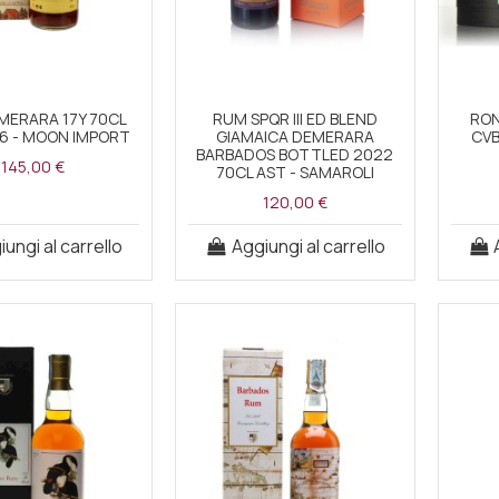
MERARA 17Y 70CL
RUM SPQR III ED BLEND
RON
6 - MOON IMPORT
GIAMAICA DEMERARA
CVB
BARBADOS BOTTLED 2022
145,00 €
70CL AST - SAMAROLI
120,00 €
ungi al carrello
Aggiungi al carrello