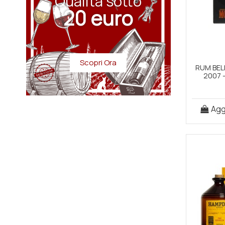
Qualità sotto
20 euro
64°
Scopri Ora
RUM BELI
2007 
Aggi