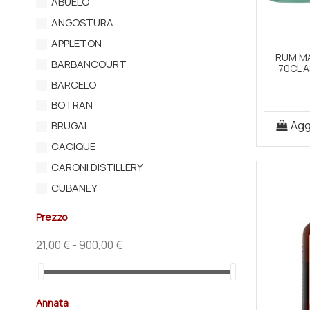
ABUELO
Perù
ANGOSTURA
Regno Unito
APPLETON
Repubblica Dominicana
RUM MA
BARBANCOURT
Trinidad e Tobago
70CL A
BARCELO
Venezuela
BOTRAN
Aggi
BRUGAL
CACIQUE
CARONI DISTILLERY
CUBANEY
CUBAY
Prezzo
DICTADOR
21,00 € - 900,00 €
DIPLOMATICO
DON PAPA
EDMUNDO DANTES
Annata