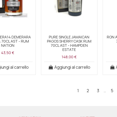
ERA14 DEMERARA
PURE SINGLE JAMAICAN
RON 
 70CL AST - RUM
PAGOS SHERRY CASK RUM
NATION
70CL AST - HAMPDEN
ESTATE
43,50 €
148,00 €
ungi al carrello
Aggiungi al carrello
1
2
3
…
5