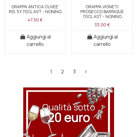
GRAPPA ANTICA CUVEE'
GRAPPA VIGNETI
RIS. 5Y 70CL AST - NONINO
PROSECCO BARRIQUE
70CL AST - NONINO
47,50 €
33,00 €
Aggiungi al
Aggiungi al
carrello
carrello
1
2
3
Qualità sotto
20 euro