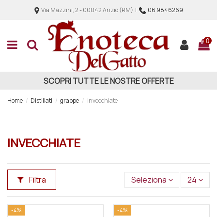
Via Mazzini, 2 - 00042 Anzio (RM) |
06 9846269
0
SCOPRI TUTTE LE NOSTRE OFFERTE
Home
Distillati
grappe
invecchiate
INVECCHIATE
Filtra
Seleziona
24
-4%
-4%