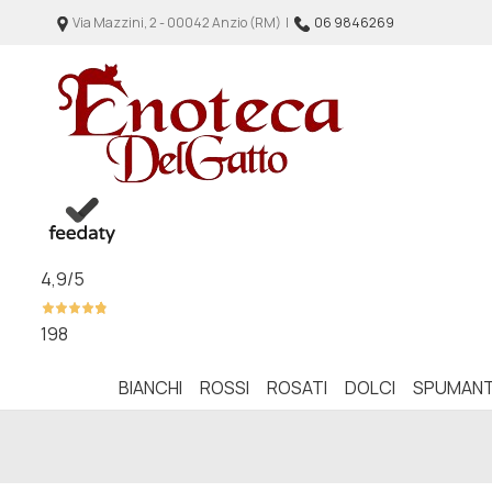
Via Mazzini, 2 - 00042 Anzio (RM) |
06 9846269
4,9
/5
198
BIANCHI
ROSSI
ROSATI
DOLCI
SPUMANT