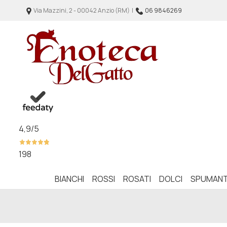
Via Mazzini, 2 - 00042 Anzio (RM) |
06 9846269
4,9
/5
198
BIANCHI
ROSSI
ROSATI
DOLCI
SPUMANT