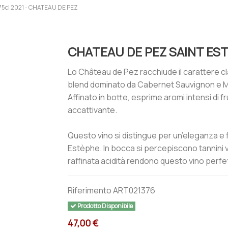
5cl 2021 - CHATEAU DE PEZ
CHATEAU DE PEZ SAINT EST
Lo Château de Pez racchiude il carattere 
blend dominato da Cabernet Sauvignon e Me
Affinato in botte, esprime aromi intensi di f
accattivante.
Questo vino si distingue per un’eleganza e f
Estèphe. In bocca si percepiscono tannini ve
raffinata acidità rendono questo vino perfe
Riferimento
ART021376
Prodotto Disponibile
47,00 €