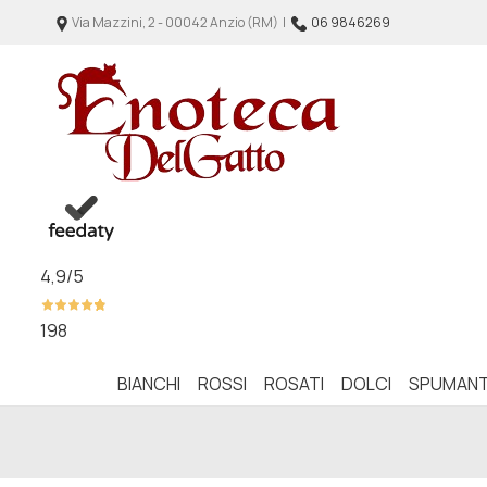
Via Mazzini, 2 - 00042 Anzio (RM) |
06 9846269
4,9
/5
198
BIANCHI
ROSSI
ROSATI
DOLCI
SPUMANT