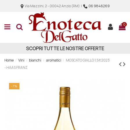
Via Mazzini, 2 - 00042 Anzio (RM) |
06 9846269
0
SCOPRI TUTTE LE NOSTRE OFFERTE
Home
Vini
bianchi
aromatici
MOSCATO GIALLO 1,5lt 2023
- HAAS FRANZ
-7%