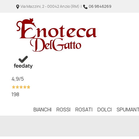
Via Mazzini, 2 - 00042 Anzio (RM) |
06 9846269
4,9
/5
198
BIANCHI
ROSSI
ROSATI
DOLCI
SPUMANT