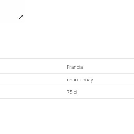
Francia
chardonnay
75 cl