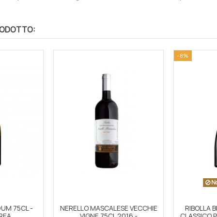
RODOTTO:
-8%
No
UM 75CL -
NERELLO MASCALESE VECCHIE
RIBOLLA 
REA
VIGNE 75CL 2016 -
CLASSICO 