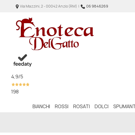
Via Mazzini, 2 - 00042 Anzio (RM) |
06 9846269
4,9
/5
198
BIANCHI
ROSSI
ROSATI
DOLCI
SPUMANT