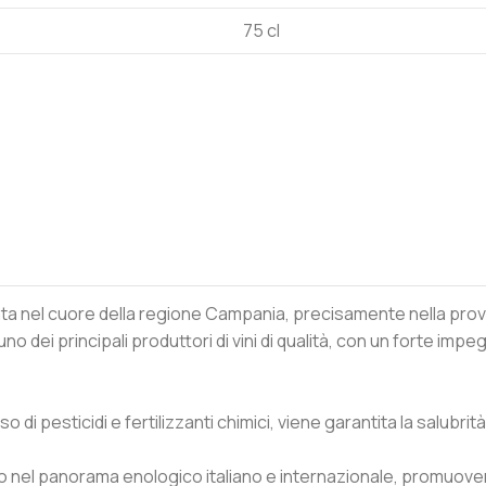
75 cl
uata nel cuore della regione Campania, precisamente nella provi
dei principali produttori di vini di qualità, con un forte impegn
 di pesticidi e fertilizzanti chimici, viene garantita la salubrit
nto nel panorama enologico italiano e internazionale, promuoven