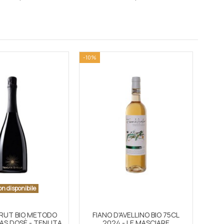
-10%
n disponibile
BRUT BIO METODO
FIANO D'AVELLINO BIO 75CL
PAS DOSÈ - TENUTA
2024 - LE MASCIARE
T