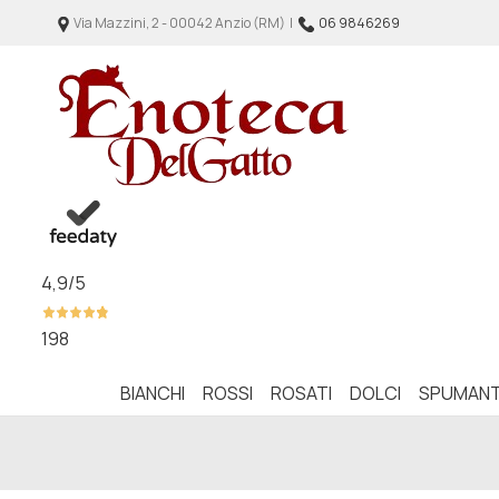
Via Mazzini, 2 - 00042 Anzio (RM) |
06 9846269
4,9
/5
198
BIANCHI
ROSSI
ROSATI
DOLCI
SPUMANT