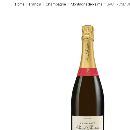
Home
Francia
Champagne
Montagne de Reims
BRUT ROSE' D