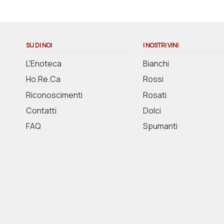
SU DI NOI
I NOSTRI VINI
L'Enoteca
Bianchi
Ho.Re.Ca
Rossi
Riconoscimenti
Rosati
Contatti
Dolci
FAQ
Spumanti