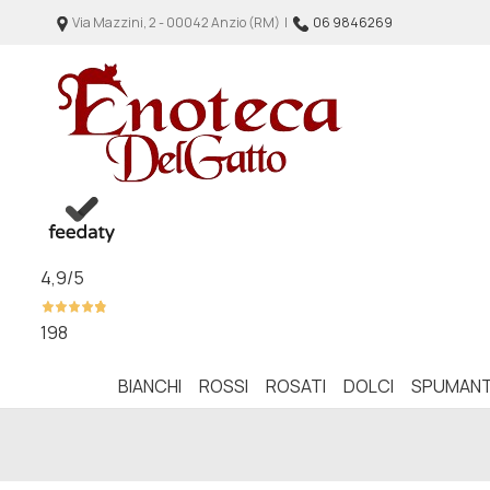
Via Mazzini, 2 - 00042 Anzio (RM) |
06 9846269
4,9
/5
198
BIANCHI
ROSSI
ROSATI
DOLCI
SPUMANT