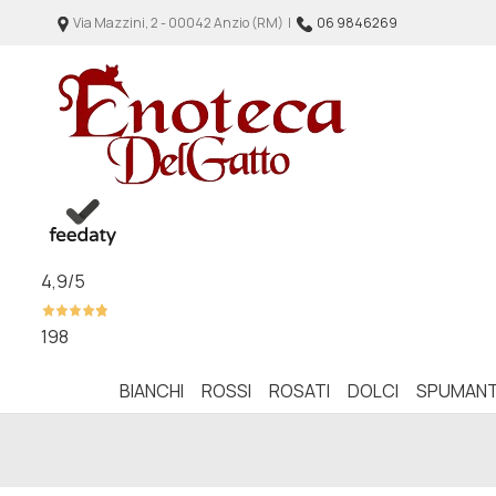
Via Mazzini, 2 - 00042 Anzio (RM) |
06 9846269
4,9
/5
198
BIANCHI
ROSSI
ROSATI
DOLCI
SPUMANT