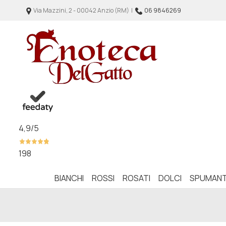
Via Mazzini, 2 - 00042 Anzio (RM) |
06 9846269
4,9
/5
198
BIANCHI
ROSSI
ROSATI
DOLCI
SPUMANT