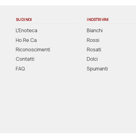
SU DI NOI
I NOSTRI VINI
L'Enoteca
Bianchi
Ho.Re.Ca
Rossi
Riconoscimenti
Rosati
Contatti
Dolci
FAQ
Spumanti