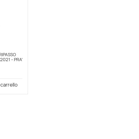
RIPASSO
021 - PRA'
 carrello