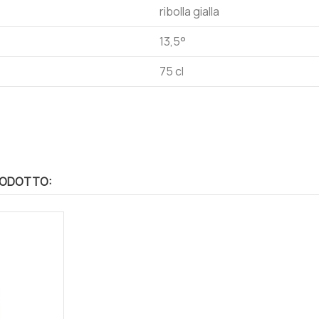
ribolla gialla
13,5°
75 cl
RODOTTO: