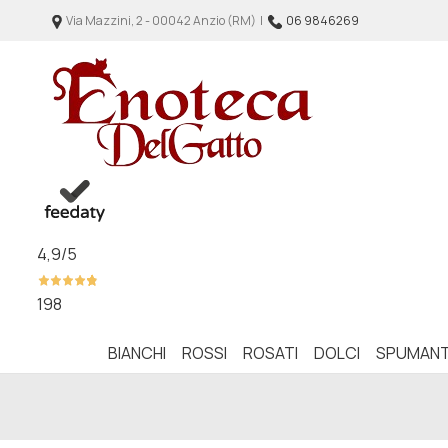
Via Mazzini, 2 - 00042 Anzio (RM) |
06 9846269
4,9
/5
198
BIANCHI
ROSSI
ROSATI
DOLCI
SPUMANT