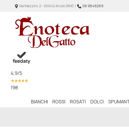
Via Mazzini, 2 - 00042 Anzio (RM) |
06 9846269
4,9
/5
198
BIANCHI
ROSSI
ROSATI
DOLCI
SPUMANT