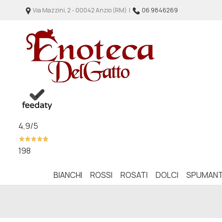
Via Mazzini, 2 - 00042 Anzio (RM) |
06 9846269
4,9
/5
198
BIANCHI
ROSSI
ROSATI
DOLCI
SPUMANT