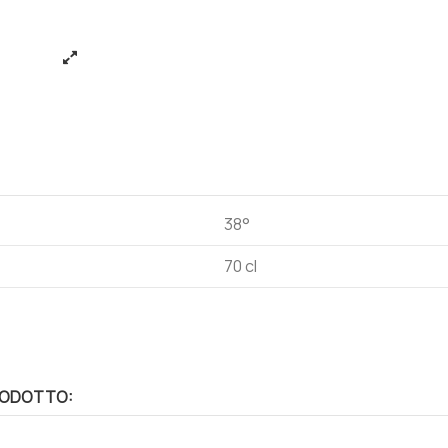
38°
70 cl
RODOTTO: