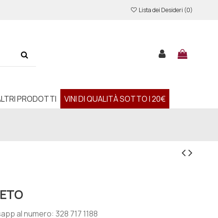
Lista dei Desideri (
0
)
ALTRI PRODOTTI
VINI DI QUALITÀ SOTTO I 20€
SETO
app al numero: 328 717 1188