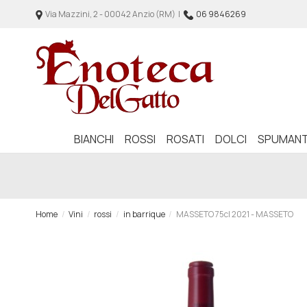
Via Mazzini, 2 - 00042 Anzio (RM) |
06 9846269
BIANCHI
ROSSI
ROSATI
DOLCI
SPUMANT
Home
Vini
rossi
in barrique
MASSETO 75cl 2021 - MASSETO