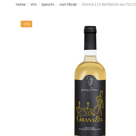
Home
Vini
bianchi
non filtrati
GRANAZZA BARBAGIA bio 75cl 2
-6%