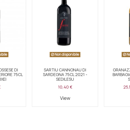
ibile
Non disponibile
No
SSESE DI
SARTIU CANNONAU DI
GRANAZZ
RIORE 75CL
SARDEGNA 75CL 2021 -
BARBAGIA
IXEI
SEDILESU
€
10,40 €
25,
View