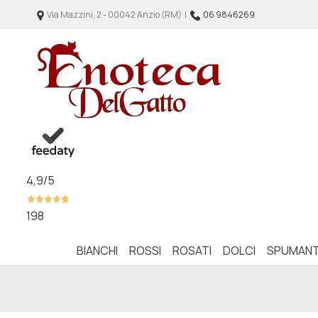
Via Mazzini, 2 - 00042 Anzio (RM) |
06 9846269
4,9
/5
198
BIANCHI
ROSSI
ROSATI
DOLCI
SPUMANT