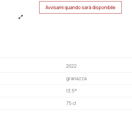
2022
granazza
13,5°
75 cl