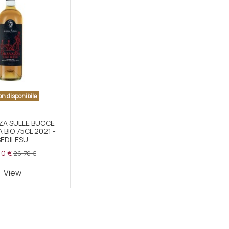
n disponibile
A SULLE BUCCE
 BIO 75CL 2021 -
SEDILESU
10 €
26,70 €
View