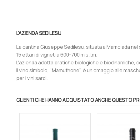
L'AZIENDA SEDILESU
La cantina Giuseppe Sedilesu, situata a Mamoiada nel c
15 ettari di vigneti a 600-700 m s.l.m.
L'azienda adotta pratiche biologiche e biodinamiche, con
Il vino simbolo, "Mamuthone", è un omaggio alle maschere
per i vini sardi.
CLIENTI CHE HANNO ACQUISTATO ANCHE QUESTO P